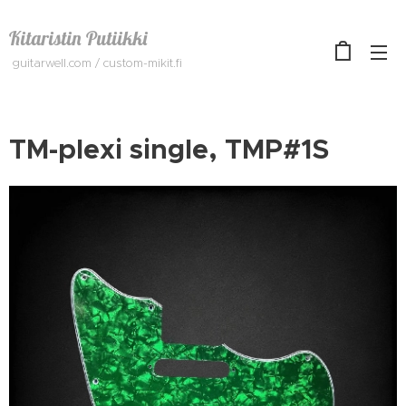
Kitaristin Putiikki
guitarwell.com / custom-mikit.fi
TM-plexi single, TMP#1S