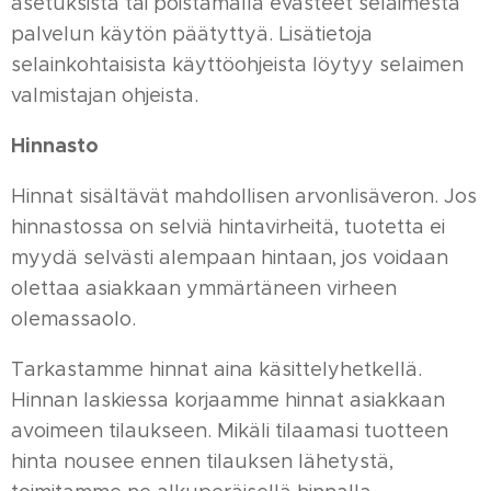
asetuksista tai poistamalla evästeet selaimesta
palvelun käytön päätyttyä. Lisätietoja
selainkohtaisista käyttöohjeista löytyy selaimen
valmistajan ohjeista.
Hinnasto
Hinnat sisältävät mahdollisen arvonlisäveron. Jos
hinnastossa on selviä hintavirheitä, tuotetta ei
myydä selvästi alempaan hintaan, jos voidaan
olettaa asiakkaan ymmärtäneen virheen
olemassaolo.
Tarkastamme hinnat aina käsittelyhetkellä.
Hinnan laskiessa korjaamme hinnat asiakkaan
avoimeen tilaukseen. Mikäli tilaamasi tuotteen
hinta nousee ennen tilauksen lähetystä,