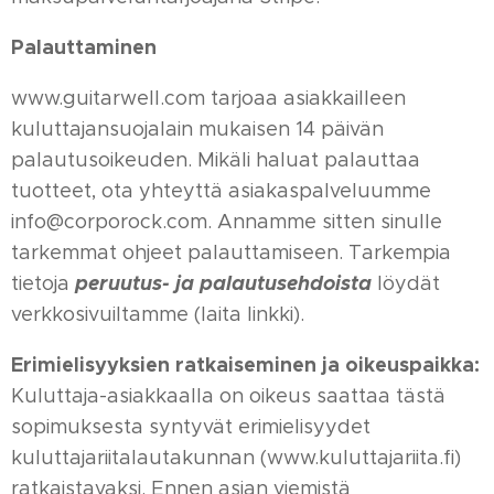
Palauttaminen
www.guitarwell.com tarjoaa asiakkailleen
kuluttajansuojalain mukaisen 14 päivän
palautusoikeuden. Mikäli haluat palauttaa
tuotteet, ota yhteyttä asiakaspalveluumme
info@corporock.com. Annamme sitten sinulle
tarkemmat ohjeet palauttamiseen. Tarkempia
peruutus- ja palautusehdoista
tietoja
löydät
verkkosivuiltamme (laita linkki).
Erimielisyyksien ratkaiseminen ja oikeuspaikka:
Kuluttaja-asiakkaalla on oikeus saattaa tästä
sopimuksesta syntyvät erimielisyydet
kuluttajariitalautakunnan (www.kuluttajariita.fi)
ratkaistavaksi. Ennen asian viemistä