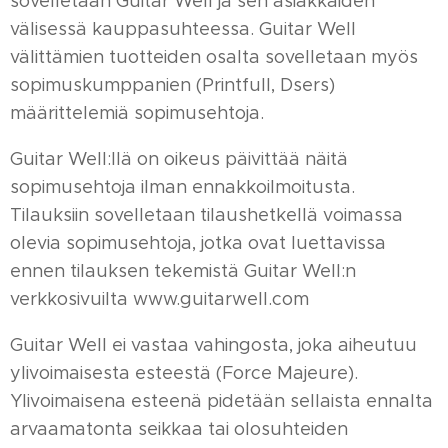
sovelletaan Guitar Well ja sen asiakkaiden
välisessä kauppasuhteessa. Guitar Well
välittämien tuotteiden osalta sovelletaan myös
sopimuskumppanien (Printfull, Dsers)
määrittelemiä sopimusehtoja.
Guitar Well:llä on oikeus päivittää näitä
sopimusehtoja ilman ennakkoilmoitusta.
Tilauksiin sovelletaan tilaushetkellä voimassa
olevia sopimusehtoja, jotka ovat luettavissa
ennen tilauksen tekemistä Guitar Well:n
verkkosivuilta www.guitarwell.com
Guitar Well ei vastaa vahingosta, joka aiheutuu
ylivoimaisesta esteestä (Force Majeure).
Ylivoimaisena esteenä pidetään sellaista ennalta
arvaamatonta seikkaa tai olosuhteiden