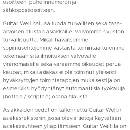
osoitteen, puhelinnumeron ja
sähköpostiosoitteen.
Guitar Well haluaa luoda turvallisen sekä tasa-
arvoisen alustan asiakkaille. Valvomme sivuston
turvallisuutta. Mikäli havaitsemme
sopimusehtojemme vastaista toimintaa tulemme
tekemään siitä ilmoituksen valvovalle
viranomaiselle sekä varaamme oikeudet perua
kaupat, mikäli asiakas ei ole toiminut yleisesti
hyväksyttyjen toimintatapojen mukaisesti ja on
esimerkiksi hyödyntänyt automaattisia työkaluja
(botteja / scriptejä) osana tilausta.
Asiakkaiden tiedot on tallennettu Guitar Well:n
asiakasrekisteriin, jossa olevia tietoja käytetään
asiakassuhteen ylläpitämiseen. Guitar Well:llä on