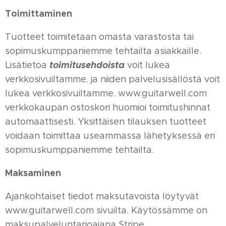
Toimittaminen
Tuotteet toimitetaan omasta varastosta tai
sopimuskumppaniemme tehtailta asiakkaille.
toimitusehdoista
Lisätietoa
voit lukea
verkkosivuiltamme. ja niiden palvelusisällöstä voit
lukea verkkosivuiltamme. www.guitarwell.com
verkkokaupan ostoskori huomioi toimitushinnat
automaattisesti. Yksittäisen tilauksen tuotteet
voidaan toimittaa useammassa lähetyksessä eri
sopimuskumppaniemme tehtailta.
Maksaminen
Ajankohtaiset tiedot maksutavoista löytyvät
www.guitarwell.com sivuilta. Käytössämme on
maksupalveluntarjoajana Stripe.