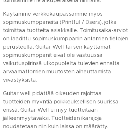
toimitamme ne alkuperäisellä hinnalla.
Käytämme verkkokaupassamme myös
sopimuskumppaneita (Printful / Dsers), jotka
toimittaa tuotteita asiakkaille. Toimitusaika-arviot
on laadittu sopimuskumppanin antamien tietojen
perusteella. Guitar Well tai sen käyttämät
sopimuskumppanit eivät ole vastuussa
vaikutuspiirinsä ulkopuolelta tulevien ennalta
arvaamattomien muutosten aiheuttamista
viivästyksistä.
Guitar well pidättää oikeuden rajoittaa
tuotteiden myyntiä poikkeuksellisen suurissa
erissä. Guitar Well ei myy tuotteitaan
jälleenmyytäväksi. Tuotteiden ikärajoja
noudatetaan niin kuin laissa on määrätty.