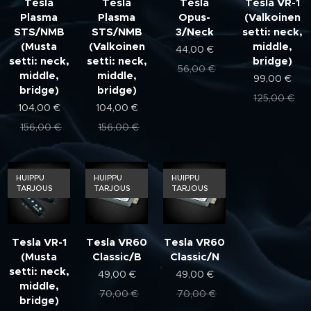
Tesla
Tesla
Tesla
Tesla VR-1
Plasma
Plasma
Opus-
(Valkoinen
STS/NMB
STS/NMB
3/Neck
setti: neck,
(Musta
(Valkoinen
middle,
44,00
€
setti: neck,
setti: neck,
bridge)
56,00
€
middle,
middle,
99,00
€
bridge)
bridge)
125,00
€
104,00
€
104,00
€
156,00
€
156,00
€
HUIPPU
HUIPPU
HUIPPU
TARJOUS
TARJOUS
TARJOUS
Tesla VR-1
Tesla VR60
Tesla VR60
(Musta
Classic/B
Classic/N
setti: neck,
49,00
€
49,00
€
middle,
70,00
€
70,00
€
bridge)