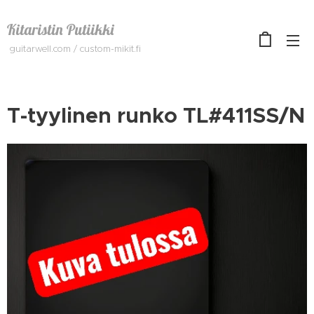
Kitaristin Putiikki
guitarwell.com / custom-mikit.fi
T-tyylinen runko TL#411SS/N