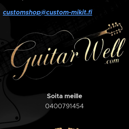
customshop@custom-mikit.fi
Soita meille
0400791454