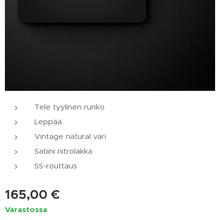
Tele tyylinen runko
Leppää
Vintage natural väri
Satiini nitrolakka
SS-routtaus
165,00
€
Varastossa