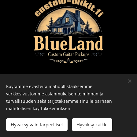
Käytämme evästeitä mahdollistaaksemme
verkkosivustomme asianmukaisen toiminnan ja
turvallisuuden sekä tarjotaksemme sinulle parhaan
Kaikki oikeudet pidätetään Guitar Well 2026
Evästeet
mahdollisen käyttökokemuksen.
Lisää ostoskoriin
Hyväksy vain tarpeelliset
Hyväksy kaikki