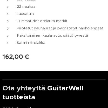
22 nauhaa
Luusatula
Tummat dot otelauta merkit
Piilotetut nauhaurat ja pyöristetyt nauhojenpäät
Kaksitoiminen kaularauta, säätö tyvestä
Satiini nitrolakka
162,00
€
Ota yhteyttä
GuitarWell
tuotteista