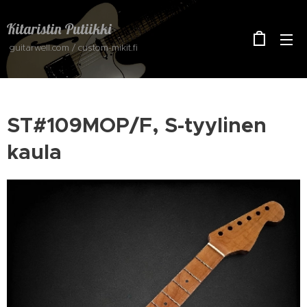
Kitaristin Putiikki
guitarwell.com / custom-mikit.fi
ST#109MOP/F, S-tyylinen
kaula