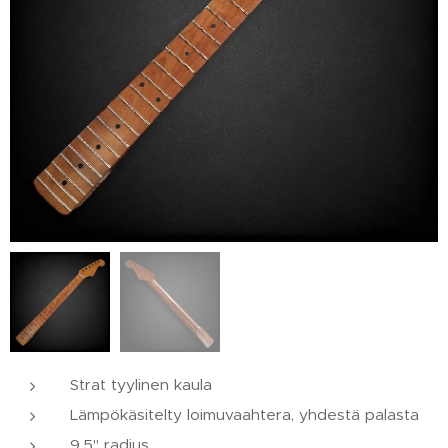
Strat tyylinen kaula
Lämpökäsitelty loimuvaahtera, yhdestä palasta
9,5" radius